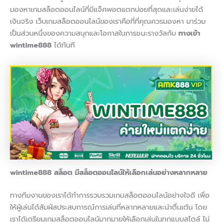
มองหาเกมสล็อตออนไลน์ที่มีแจ็คพอตแตกบ่อยที่สุดและเล่นง่ายได้
เงินจริง เว็บเกมสล็อตออนไลน์ของเราคือที่ที่คุณควรมองหา มาร่วม
เป็นส่วนหนึ่งของความสนุกและโอกาสในการชนะรางวัลกับ
ทางเข้า
wintime888
ได้ทันที
wintime888 สล็อต มีสล็อตออนไลน์ให้เลือกเล่นอย่างหลากหลาย
ทางทีมงานของเราได้ทำการรวบรวมเกมสล็อตออนไลน์อย่างใจดี เพื่อ
ให้ผู้เล่นได้สัมผัสประสบการณ์การเล่นที่หลากหลายและน่าตื่นเต้น โดย
เราได้เตรียมเกมสล็อตออนไลน์มากมายให้เลือกเล่นในทุกแบบสไตล์ ไม่