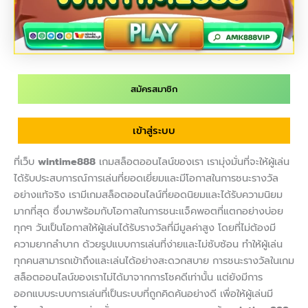
สมัครสมาชิก
เข้าสู่ระบบ
ที่เว็บ
wintime888
เกมสล็อตออนไลน์ของเรา เรามุ่งมั่นที่จะให้ผู้เล่น
ได้รับประสบการณ์การเล่นที่ยอดเยี่ยมและมีโอกาสในการชนะรางวัล
อย่างแท้จริง เรามีเกมสล็อตออนไลน์ที่ยอดนิยมและได้รับความนิยม
มากที่สุด ซึ่งมาพร้อมกับโอกาสในการชนะแจ็คพอตที่แตกอย่างบ่อย
ทุกๆ วันเป็นโอกาสให้ผู้เล่นได้รับรางวัลที่มีมูลค่าสูง โดยที่ไม่ต้องมี
ความยากลำบาก ด้วยรูปแบบการเล่นที่ง่ายและไม่ซับซ้อน ทำให้ผู้เล่น
ทุกคนสามารถเข้าถึงและเล่นได้อย่างสะดวกสบาย การชนะรางวัลในเกม
สล็อตออนไลน์ของเราไม่ได้มาจากการโชคดีเท่านั้น แต่ยังมีการ
ออกแบบระบบการเล่นที่เป็นระบบที่ถูกคิดค้นอย่างดี เพื่อให้ผู้เล่นมี