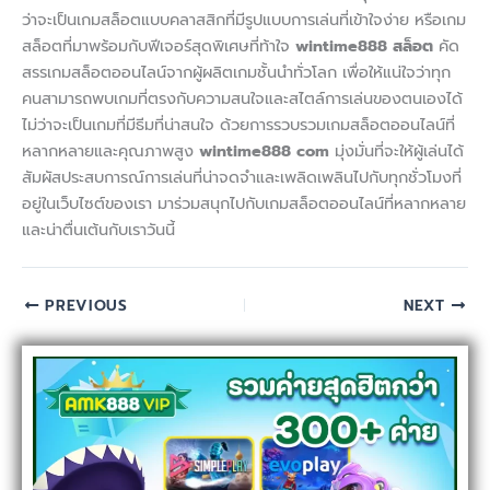
ว่าจะเป็นเกมสล็อตแบบคลาสสิกที่มีรูปแบบการเล่นที่เข้าใจง่าย หรือเกม
สล็อตที่มาพร้อมกับฟีเจอร์สุดพิเศษที่ท้าใจ
wintime888 สล็อต
คัด
สรรเกมสล็อตออนไลน์จากผู้ผลิตเกมชั้นนำทั่วโลก เพื่อให้แน่ใจว่าทุก
คนสามารถพบเกมที่ตรงกับความสนใจและสไตล์การเล่นของตนเองได้
ไม่ว่าจะเป็นเกมที่มีธีมที่น่าสนใจ ด้วยการรวบรวมเกมสล็อตออนไลน์ที่
หลากหลายและคุณภาพสูง
wintime888 com
มุ่งมั่นที่จะให้ผู้เล่นได้
สัมผัสประสบการณ์การเล่นที่น่าจดจำและเพลิดเพลินไปกับทุกชั่วโมงที่
อยู่ในเว็บไซต์ของเรา มาร่วมสนุกไปกับเกมสล็อตออนไลน์ที่หลากหลาย
และน่าตื่นเต้นกับเราวันนี้
PREVIOUS
NEXT