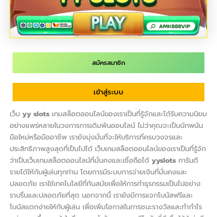
สมัครสมาชิก
เข้าสู่ระบบ
เว็บ
yy slots
เกมสล็อตออนไลน์ของเราเป็นที่รู้จักและได้รับความนิยม
อย่างแพร่หลายในวงการการเดิมพันออนไลน์ ไม่ว่าคุณจะเป็นนักพนัน
มือใหม่หรือมืออาชีพ เรายังมุ่งมั่นที่จะให้บริการที่ครบวงจรและ
ประสิทธิภาพสูงสุดที่เป็นไปได้ เว็บเกมสล็อตออนไลน์ของเราเป็นที่รู้จัก
ว่าเป็นเว็บเกมสล็อตออนไลน์ที่มั่นคงและเชื่อถือได้
yyslots
การันตี
รายได้ให้กับผู้เล่นทุกท่าน โดยการมีระบบการจ่ายเงินที่มั่นคงและ
ปลอดภัย เราใช้เทคโนโลยีที่ทันสมัยเพื่อให้การทำธุรกรรมเป็นไปอย่าง
ราบรื่นและปลอดภัยที่สุด นอกจากนี้ เรายังมีการแจกโบนัสฟรีและ
โบนัสแตกง่ายให้กับผู้เล่น เพื่อเพิ่มโอกาสในการชนะรางวัลและทำกำไร