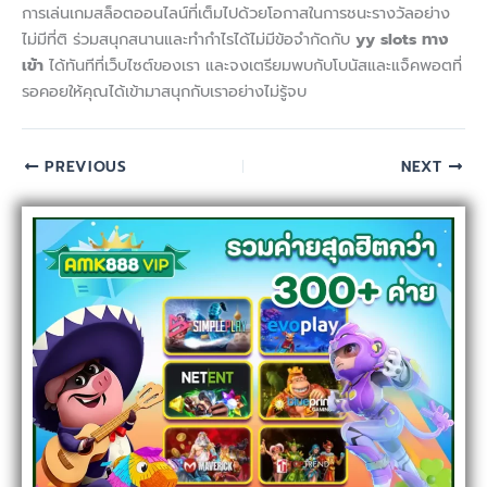
การเล่นเกมสล็อตออนไลน์ที่เต็มไปด้วยโอกาสในการชนะรางวัลอย่าง
ไม่มีที่ติ ร่วมสนุกสนานและทำกำไรได้ไม่มีข้อจำกัดกับ
yy slots ทาง
เข้า
ได้ทันทีที่เว็บไซต์ของเรา และจงเตรียมพบกับโบนัสและแจ็คพอตที่
รอคอยให้คุณได้เข้ามาสนุกกับเราอย่างไม่รู้จบ
PREVIOUS
NEXT