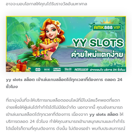
อาจจะมอบโอกาสให้คุณได้รับรางวัลอันมหาศาล
yy slots สล็อต เข้าเล่นเกมสล็อตได้ทุกเวลาที่ต้องการ ตลอด 24
ชั่วโมง
ที่เรามุ่งมั่นที่จะให้บริการเกมสล็อตออนไลน์ที่มีโบนัสแจ็คพอตที่แตก
ง่ายเพื่อให้ผู้เล่นได้ทำกำไรได้ไม่มีข้อจำกัด นอกจากนี้ คุณยังสามารถ
เข้าเล่นเกมสล็อตได้ทุกเวลาที่ต้องการ เนื่องจาก
yy slots สล็อต
ให้
บริการตลอด 24 ชั่วโมง ทำให้คุณสามารถเข้ามาสนุกสนานและทำกำไร
ได้เมื่อไรก็ตามที่คุณต้องการ ดังนั้น ไม่ต้องรอช้า พบกับประสบการณ์