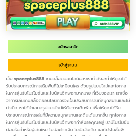
สมัครสมาชิก
เข้าสู่ระบบ
เว็บ
spaceplus888
เกมสล็อตออนไลน์ของเรากำลังจะทำให้คุณได้
รับประสบการณ์การเดิมพันที่ไม่เหมือนใคร ด้วยรูปแบบใหม่และโอกาส
ในการลุ้นรับโปรโมชั่นและโบนัสแจ็คพอทมากมาย ที่เว็บของเรา เราเชื่อ
ว่าการเล่นเกมสล็อตออนไลน์ควรจะเป็นประสบการณ์ที่สนุกสนานและไม่
น่าเบื่อ เราได้นำเสนอรูปแบบใหม่ให้กับการเดิมพัน เพื่อให้คุณได้รับ
ประสบการณ์การเล่นที่มีความสนุกสนานและตื่นเต้นมากขึ้น ทุกโอกาส
ในการลุ้นรับโปรโมชั่นและโบนัสแจ็คพอทกำลังรอคุณอยู่ เรามีโปรโมชั่น
ต้อนรับสำหรับผู้เล่นใหม่ โบนัสฝากเงิน โบนัสวันเกิด และโปรโมชั่นพิ