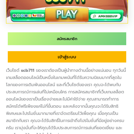
สมัครสมาชิก
เข้าสู่ระบบ
เว็บไซต์
scb711
ของเราต้องเป็นผู้นำทางด้านนี้อย่างแน่นอน ทุกวันนี้
เกมสล็อตออนไลน์เป็นหนึ่งในเกมพนันที่ได้รับความนิยมมากที่สุดใน
โลกของการเดิมพันออนไลน์ และที่เว็บไซต์ของเรา คุณจะได้พบกับ
ประสบการณ์การเล่นที่ไม่เหมือนใคร การสมัครสมาชิกที่เว็บเกมสล็อต
ออนไลน์ของเราเป็นเรื่องง่ายและไม่มีค่าใช้จ่าย คุณสามารถทำการ
สมัครได้ฟรีเพียงแค่ไม่กี่ขั้นตอน และหลังจากนั้นคุณจะได้รับสิทธิ
พิเศษและโปรโมชั่นมากมายที่เราจัดเตรียมไว้เพื่อคุณ เมื่อคุณเป็น
สมาชิกกับเรา คุณจะได้รับสิทธิ์ในการเข้าถึงโปรโมชั่นที่มีอยู่อย่างครบ
ครัน เรามุ่งมั่นที่จะให้คุณได้รับประสบการณ์การเล่นที่ยอดเยี่ยม และ