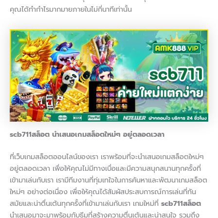
คุณได้ทำกำไรมากมายภายในไม่กี่นาทีเท่านั้น
scb711สล็อต นำเสนอเกมสล็อตใหม่ๆ อยู่ตลอดเวลา
ที่เว็บเกมสล็อตออนไลน์ของเรา เราพร้อมที่จะนำเสนอเกมสล็อตใหม่ๆ
อยู่ตลอดเวลา เพื่อให้คุณไม่มีทางเบื่อและมีความสนุกสนานทุกครั้งที่
เข้ามาเล่นกับเรา เรามีทีมงานที่ทุ่มเทใจในการค้นหาและพัฒนาเกมสล็อต
ใหม่ๆ อย่างต่อเนื่อง เพื่อให้คุณได้สัมผัสประสบการณ์การเล่นที่ทัน
สมัยและน่าตื่นเต้นทุกครั้งที่เข้ามาเล่นกับเรา เกมใหม่ที่
scb711สล็อต
นำเสนอมาจะมาพร้อมกับธีมที่สร้างความตื่นเต้นและน่าสนใจ รวมถึง