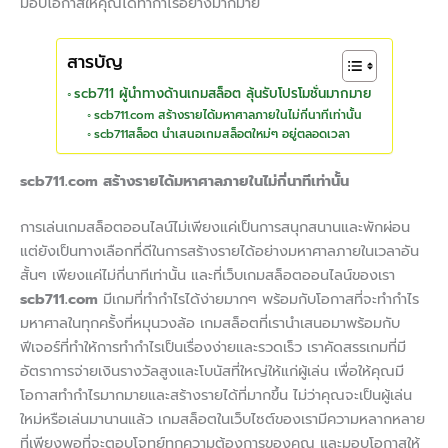
มอบโอกาสให้คุณได้ทำกำไรอย่างมากมาย
สารบัญ
scb711 ผู้นำทางด้านเกมสล็อต ลุ้นรับโปรโมชั่นมากมาย
scb711.com สร้างรายได้มหาศาลภายในไม่กี่นาทีเท่านั้น
scb711สล็อต นำเสนอเกมสล็อตใหม่ๆ อยู่ตลอดเวลา
scb711.com สร้างรายได้มหาศาลภายในไม่กี่นาทีเท่านั้น
การเล่นเกมสล็อตออนไลน์ไม่เพียงแค่เป็นการสนุกสนานและพักผ่อน
แต่ยังเป็นทางเลือกที่ดีในการสร้างรายได้อย่างมหาศาลภายในเวลาอัน
สั้นๆ เพียงแค่ไม่กี่นาทีเท่านั้น และที่เว็บเกมสล็อตออนไลน์ของเรา
scb711.com
มีเกมที่ทำกำไรได้ง่ายมากๆ พร้อมกับโอกาสที่จะทำกำไร
มหาศาลในทุกครั้งที่หมุนวงล้อ เกมสล็อตที่เรานำเสนอมาพร้อมกับ
ฟีเจอร์ที่ทำให้การทำกำไรเป็นเรื่องง่ายและรวดเร็ว เราคัดสรรเกมที่มี
อัตราการจ่ายเงินรางวัลสูงและโบนัสที่ใหญ่ให้แก่ผู้เล่น เพื่อให้คุณมี
โอกาสทำกำไรมากมายและสร้างรายได้ที่มากขึ้น ไม่ว่าคุณจะเป็นผู้เล่น
ใหม่หรือเล่นมานานแล้ว เกมสล็อตในเว็บไซต์ของเรามีความหลากหลาย
ที่เพียงพอที่จะตอบโจทย์ทุกความต้องการของคุณ และมอบโอกาสให้