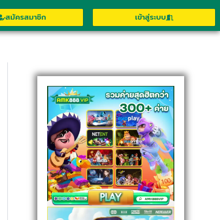
สมัครสมาชิก
เข้าสู่ระบบ