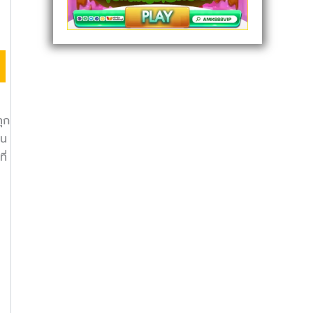
ทุก
บน
ี่