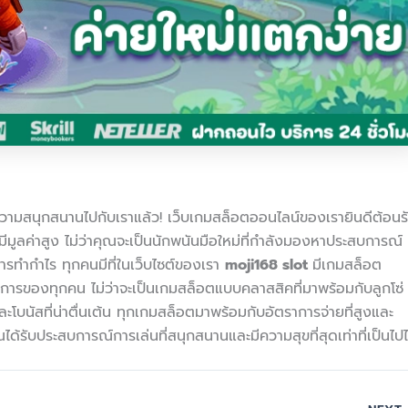
สกับความสนุกสนานไปกับเราแล้ว! เว็บเกมสล็อตออนไลน์ของเรายินดีต้อนร
ีมูลค่าสูง ไม่ว่าคุณจะเป็นนักพนันมือใหม่ที่กำลังมองหาประสบการณ์
การทำกำไร ทุกคนมีที่ในเว็บไซต์ของเรา
moji168 slot
มีเกมสล็อต
รของทุกคน ไม่ว่าจะเป็นเกมสล็อตแบบคลาสสิคที่มาพร้อมกับลูกโซ่
และโบนัสที่น่าตื่นเต้น ทุกเกมสล็อตมาพร้อมกับอัตราการจ่ายที่สูงและ
้คุณได้รับประสบการณ์การเล่นที่สนุกสนานและมีความสุขที่สุดเท่าที่เป็นไปไ