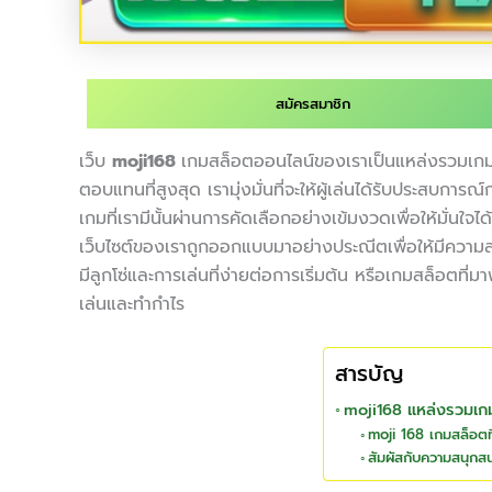
สมัครสมาชิก
เว็บ
moji168
เกมสล็อตออนไลน์ของเราเป็นแหล่งรวมเกมท
ตอบแทนที่สูงสุด เรามุ่งมั่นที่จะให้ผู้เล่นได้รับประสบกา
เกมที่เรามีนั้นผ่านการคัดเลือกอย่างเข้มงวดเพื่อให้มั่นใ
เว็บไซต์ของเราถูกออกแบบมาอย่างประณีตเพื่อให้มีความส
มีลูกโซ่และการเล่นที่ง่ายต่อการเริ่มต้น หรือเกมสล็อตที่มา
เล่นและทำกำไร
สารบัญ
moji168 แหล่งรวมเกม
moji 168 เกมสล็อตที่
สัมผัสกับความสนุกสน