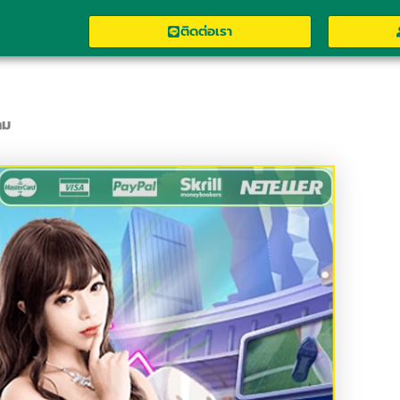
ติดต่อเรา
เกม