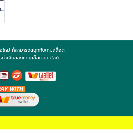
pg365 เว็บสล็อตออนไลน์ที่มีคุณภาพ เดิมพันง่ายได้ทุกที่
มือใหม่ ก็สามารถสนุกกับเกมสล็อต
งการทำเงินของเกมสล็อตออนไลน์