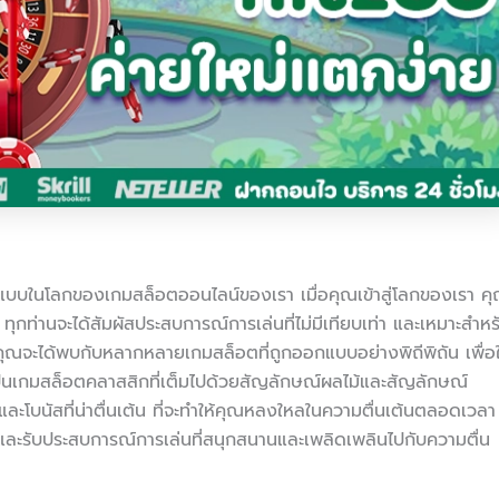
แบบในโลกของเกมสล็อตออนไลน์ของเรา เมื่อคุณเข้าสู่โลกของเรา ค
ุกท่านจะได้สัมผัสประสบการณ์การเล่นที่ไม่มีเทียบเท่า และเหมาะสำหร
 คุณจะได้พบกับหลากหลายเกมสล็อตที่ถูกออกแบบอย่างพิถีพิถัน เพื่อใ
จะเป็นเกมสล็อตคลาสสิกที่เต็มไปด้วยสัญลักษณ์ผลไม้และสัญลักษณ์
ศษและโบนัสที่น่าตื่นเต้น ที่จะทำให้คุณหลงใหลในความตื่นเต้นตลอดเวลา
ละรับประสบการณ์การเล่นที่สนุกสนานและเพลิดเพลินไปกับความตื่น