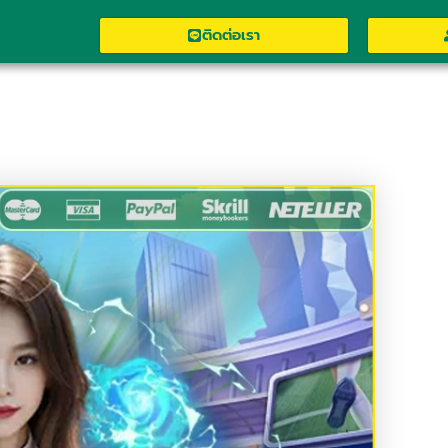
ติดต่อเรา