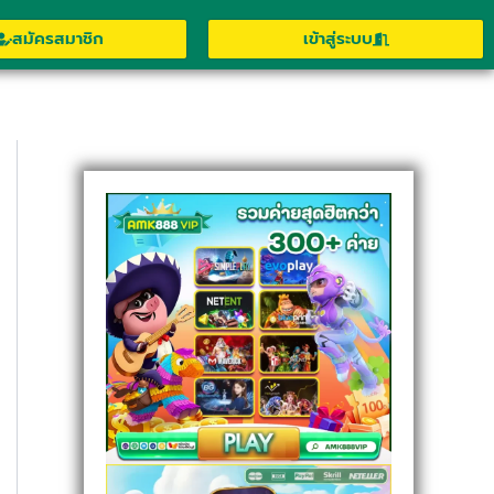
สมัครสมาชิก
เข้าสู่ระบบ