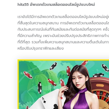
hitz55 อัพเดทตัวเกมสล็อตออนไลน์รูปแบบใหม่
เรายังได้มีการอัพเดทตัวเกมสล็อตออนไลน์รูปแบบใหม่อยู่ตล
ที่สิ้นสุดในความสนุกสนาน การอัพเดทตัวเกมสล็อตออนไล
กับประสบการณ์เล่นที่ทันสมัยและทันต่อสมัยที่สุดทุกๆ ครั้ง
ที่มีความสำคัญ เพราะมันช่วยปรับปรุงประสิทธิภาพการทำงา
ที่ดีที่สุด รวมทั้งเพิ่มความสนุกสนานและความตื่นเต้นในการ
หรือปรับปรุงกราฟิกและเสียง