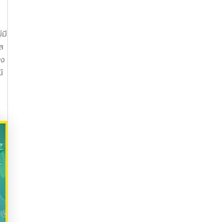
่มี
ัส
อง
์