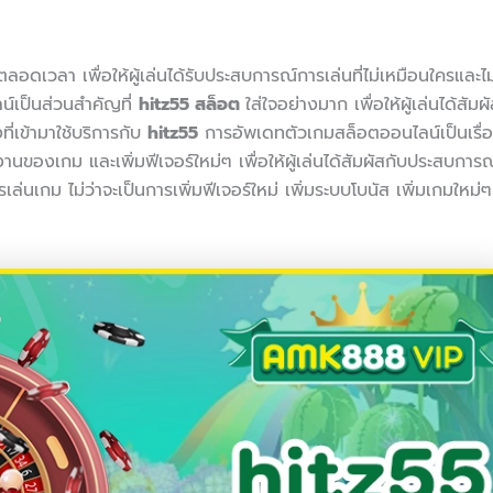
อดเวลา เพื่อให้ผู้เล่นได้รับประสบการณ์การเล่นที่ไม่เหมือนใครและไม
น์เป็นส่วนสำคัญที่
hitz55 สล็อต
ใส่ใจอย่างมาก เพื่อให้ผู้เล่นได้สัมผ
ที่เข้ามาใช้บริการกับ
hitz55
การอัพเดทตัวเกมสล็อตออนไลน์เป็นเรื่
นของเกม และเพิ่มฟีเจอร์ใหม่ๆ เพื่อให้ผู้เล่นได้สัมผัสกับประสบการณ
เล่นเกม ไม่ว่าจะเป็นการเพิ่มฟีเจอร์ใหม่ เพิ่มระบบโบนัส เพิ่มเกมใหม่ๆ