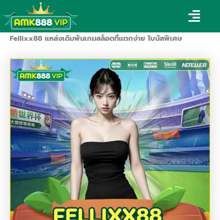
Skip
Menu
to
content
Fellixx88 แหล่งเดิมพันเกมสล็อตที่แตกง่าย โบนัสพิเศษ