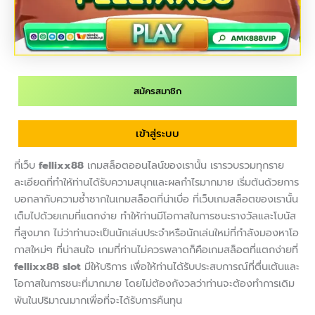
สมัครสมาชิก
เข้าสู่ระบบ
ที่เว็บ
fellixx88
เกมสล็อตออนไลน์ของเรานั้น เรารวบรวมทุกราย
ละเอียดที่ทำให้ท่านได้รับความสนุกและผลกำไรมากมาย เริ่มต้นด้วยการ
บอกลากับความซ้ำซากในเกมสล็อตที่น่าเบื่อ ที่เว็บเกมสล็อตของเรานั้น
เต็มไปด้วยเกมที่แตกง่าย ทำให้ท่านมีโอกาสในการชนะรางวัลและโบนัส
ที่สูงมาก ไม่ว่าท่านจะเป็นนักเล่นประจำหรือนักเล่นใหม่ที่กำลังมองหาโอ
กาสใหม่ๆ ที่น่าสนใจ เกมที่ท่านไม่ควรพลาดก็คือเกมสล็อตที่แตกง่ายที่
fellixx88 slot
มีให้บริการ เพื่อให้ท่านได้รับประสบการณ์ที่ตื่นเต้นและ
โอกาสในการชนะที่มากมาย โดยไม่ต้องกังวลว่าท่านจะต้องทำการเดิม
พันในปริมาณมากเพื่อที่จะได้รับการคืนทุน