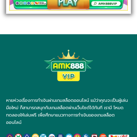
หายห่วงเรื่องการทำเงินผ่านเกมสล็อตออนไลน์ แม้ว่าคุณจะเป็นผู้เล่น
มือใหม่ ก็สามารถสนุกกับเกมสล็อตผ่านเว็บไซต์ได้ทันที เรามี โหมด
ทดลองให้เล่นฟรี เพื่อศึกษาแนวทางการทำเงินของเกมสล็อต
ออนไลน์