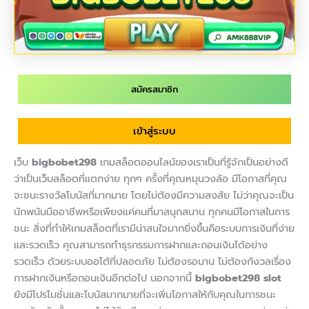
สมัครสมาชิก
เข้าสู่ระบบ
เว็บ
bigbobet298
เกมสล็อตออนไลน์ของเราเป็นที่รู้จักเป็นอย่างดี
ว่าเป็นเว็บสล็อตที่แตกง่าย ทุกๆ ครั้งที่คุณหมุนวงล้อ มีโอกาสที่คุณ
จะชนะรางวัลโบนัสที่มากมาย โดยไม่ต้องมีความสงสัย ไม่ว่าคุณจะเป็น
นักพนันมืออาชีพหรือเพียงแค่คนที่มาสนุกสนาน ทุกคนมีโอกาสในการ
ชนะ สิ่งที่ทำให้เกมสล็อตที่เรามีน่าสนใจมากยิ่งขึ้นคือระบบการเงินที่ง่าย
และรวดเร็ว คุณสามารถทำธุรกรรมการฝากและถอนเงินได้อย่าง
รวดเร็ว ด้วยระบบออโต้ที่ปลอดภัย ไม่ต้องรอนาน ไม่ต้องกังวลเรื่อง
การฝากเงินหรือถอนเงินอีกต่อไป นอกจากนี้
bigbobet298 slot
ยังมีโปรโมชั่นและโบนัสมากมายที่จะเพิ่มโอกาสให้กับคุณในการชนะ