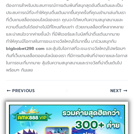
ต้องการสำหรับประสบการณ์การเดิมพันที่สนุกสุดอันตื่นเต้นและเป็น
ประสบการณ์ที่จะทำให้คุณตื่นเต้นมากขึ้นทุกครั้งที่คุณเข้ามาเล่นกับเรา
ที่เว็บเกมสล็อตออนไลน์ของเรา คุณจะได้พบกับความสนุกสนานและ
ความตื่นเต้นได้อย่างไม่มีที่ไหนเทียบเท่า ด้วยเกมสล็อตที่หลากหลาย
และน่าสนใจจากค่ายชั้นนำ ที่มีฟีเจอร์และโบนัสที่น่าตื่นเต้นมากมาย
ทำให้คุณมีโอกาสในการชนะรางวัลใหญ่ได้มากขึ้น มาร่วมสนุกกับ
bigbobet298 com
และลุ้นรับโอกาสที่จะชนะรางวัลใหญ่ไปพร้อมๆ
กันที่เว็บเกมสล็อตออนไลน์ของเรา ที่มีการเดิมพันที่ง่ายดายและโอกาส
ในการชนะที่มากมาย ลุ้นรับความสนุกสนานและรางวัลที่น่าตื่นเต้นไป
พร้อมๆ กันเลย
PREVIOUS
NEXT