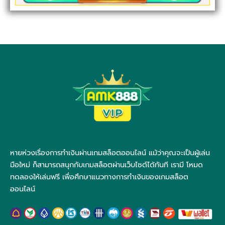
หายห่วงเรื่องการทำเงินผ่านเกมสล็อตออนไลน์ แม้ว่าคุณจะเป็นผู้เล่น
มือใหม่ ก็สามารถสนุกกับเกมสล็อตผ่านเว็บไซต์ได้ทันที เรามี โหมด
ทดลองให้เล่นฟรี เพื่อศึกษาแนวทางการทำเงินของเกมสล็อต
ออนไลน์