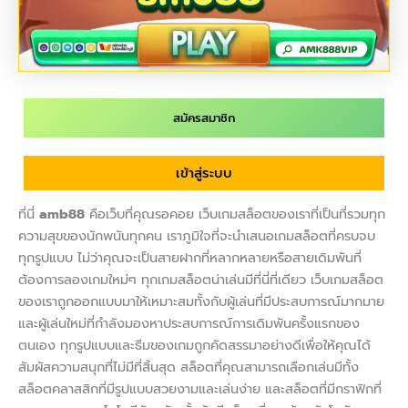
สมัครสมาชิก
เข้าสู่ระบบ
ที่นี่
amb88
คือเว็บที่คุณรอคอย เว็บเกมสล็อตของเราที่เป็นที่รวมทุก
ความสุขของนักพนันทุกคน เราภูมิใจที่จะนำเสนอเกมสล็อตที่ครบจบ
ทุกรูปแบบ ไม่ว่าคุณจะเป็นสายฝากที่หลากหลายหรือสายเดิมพันที่
ต้องการลองเกมใหม่ๆ ทุกเกมสล็อตน่าเล่นมีที่นี่ที่เดียว เว็บเกมสล็อต
ของเราถูกออกแบบมาให้เหมาะสมทั้งกับผู้เล่นที่มีประสบการณ์มากมาย
และผู้เล่นใหม่ที่กำลังมองหาประสบการณ์การเดิมพันครั้งแรกของ
ตนเอง ทุกรูปแบบและธีมของเกมถูกคัดสรรมาอย่างดีเพื่อให้คุณได้
สัมผัสความสนุกที่ไม่มีที่สิ้นสุด สล็อตที่คุณสามารถเลือกเล่นมีทั้ง
สล็อตคลาสสิกที่มีรูปแบบสวยงามและเล่นง่าย และสล็อตที่มีกราฟิกที่