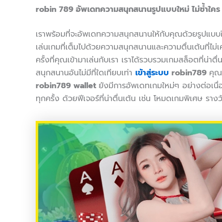
robin 789 อัพเดทความสนุกสนานรูปแบบใหม่ ไม่ซ้ำใค
เราพร้อมที่จะอัพเดทความสนุกสนานให้กับคุณด้วยรูปแบบใหม
เล่นเกมที่เต็มไปด้วยความสนุกสนานและความตื่นเต้นที่
ครั้งที่คุณเข้ามาเล่นกับเรา เราได้รวบรวมเกมสล็อตที่น่า
สนุกสนานอันไม่มีที่ใดเทียบเท่า
เข้าสู่ระบบ
robin789
คุณ
robin789 wallet
ยังมีการอัพเดทเกมใหม่ๆ อย่างต่อเนื่อ
ทุกครั้ง ด้วยฟีเจอร์ที่น่าตื่นเต้น เช่น โหมดเกมพิเศษ ราง