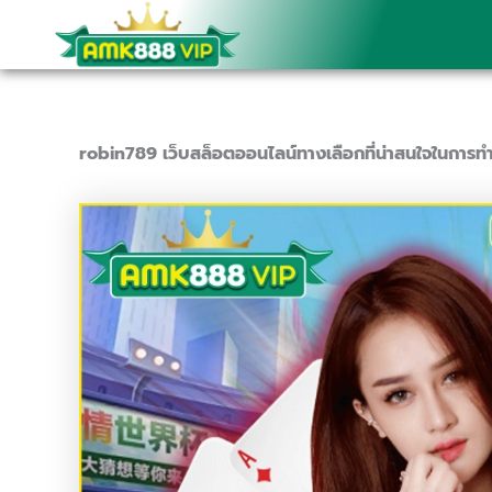
Skip
to
content
robin789 เว็บสล็อตออนไลน์ทางเลือกที่น่าสนใจในการทำ