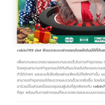
robin789 slot พัฒนาระบบฝากถอนโดยอัตโนมัติที่ทัน
เพื่อความสะดวกสบายและความรวดเร็วในการทำธุรกรรม
โดยคุณสามารถทำธุรกรรมได้ทันทีและโดยไม่ต้องรอนานเลย
ทำได้ง่ายๆ และแบบไม่ซับซ้อนผ่านเพียงไม่กี่คลิกเท่านั้น
สามารถทำธุรกรรมได้สะดวกและรวดเร็วมากยิ่งขึ้น โดยไ
มาร่วมเป็นส่วนหนึ่งของชุมชนผู้เล่นที่สุดพิเศษกับ
robin7
ที่สุด พร้อมกับการฝากถอนที่สะดวกสบายและระบบการรองรั