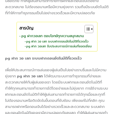
ปลอดภัย ทำให้ผู้เล่นสามารถทำรายการฝากและถอนเงินได้อย่าง
สะดวกสบาย ไม่ต้องรอนานหรือมีความยุ่งยาก รวมถึงมีระบบอัตโนมัติ
ที่ทำให้การทำธุรกรรมเป็นไปอย่างรวดเร็วและมีความปลอดภัย
สารบัญ
pg ฝากวอเลท ตอบโจทย์ทุกความสนุกสนาน
pg ฝาก วอ เลท ระบบฝากถอนอัตโนมัติที่รวดเร็ว
pg ฝาก วอเลท รับประสบการณ์การเล่นที่ยอดเยี่ยม
pg ฝาก วอ เลท ระบบฝากถอนอัตโนมัติที่รวดเร็ว
เพื่อให้ประสบการณ์การเล่นของผู้เล่นเป็นไปอย่างราบรื่นและไม่มีความ
ยุ่งยาก
pg ฝาก วอ เลท
ได้พัฒนาระบบการทำธุรกรรมที่ง่ายและ
สะดวกสบายให้กับผู้เล่นของเรา โดยมีระบบฝากและถอนอัตโนมัติที่
ทำให้ทุกคนสามารถทำรายการได้โดยง่ายและไม่ยุ่งยาก การใช้งานระบบ
ฝากและถอนอัตโนมัติทำให้ผู้เล่นสามารถทำรายการได้ทุกเมื่อและทุกที่
ไม่ต้องรอนานหรือติดขัดในขั้นตอนที่ซับซ้อน เพียงแค่ไม่กี่คลิก คุณ
สามารถฝากหรือถอนเงินได้อย่างรวดเร็วและสะดวกสบาย ระบบฝาก
และถอนอัตโนมัติของเรามีความปลอดภัยสูงสุด ทำให้ผู้เล่นสามารถทำ