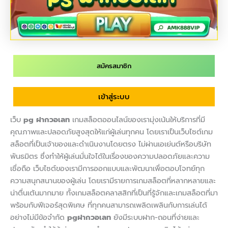
สมัครสมาชิก
เข้าสู่ระบบ
เว็บ
pg ฝากวอเลท
เกมสล็อตออนไลน์ของเรามุ่งเน้นให้บริการที่มี
คุณภาพและปลอดภัยสูงสุดให้แก่ผู้เล่นทุกคน โดยเราเป็นเว็บไซต์เกม
สล็อตที่เป็นเจ้าของและดำเนินงานโดยตรง ไม่ผ่านเอเย่นต์หรือบริษัท
พันธมิตร ซึ่งทำให้ผู้เล่นมั่นใจได้ในเรื่องของความปลอดภัยและความ
เชื่อถือ เว็บไซต์ของเรามีการออกแบบและพัฒนาเพื่อตอบโจทย์ทุก
ความสนุกสนานของผู้เล่น โดยเรามีรายการเกมสล็อตที่หลากหลายและ
น่าตื่นเต้นมากมาย ทั้งเกมสล็อตคลาสสิกที่เป็นที่รู้จักและเกมสล็อตที่มา
พร้อมกับฟีเจอร์สุดพิเศษ ที่ทุกคนสามารถเพลิดเพลินกับการเล่นได้
อย่างไม่มีข้อจำกัด
pgฝากวอเลท
ยังมีระบบฝาก-ถอนที่ง่ายและ