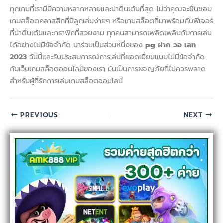
ทุกเกมที่เรามีมีความหลากหลายและน่าตื่นเต้นที่สุด ไม่ว่าคุณจะชื่นชอบ
เกมสล็อตคลาสสิกที่มีลูกเล่นง่ายๆ หรือเกมสล็อตที่มาพร้อมกับฟีเจอร์
ที่น่าตื่นเต้นและกราฟิกที่สวยงาม ทุกคนสามารถเพลิดเพลินกับการเล่น
ได้อย่างไม่มีข้อจำกัด มาร่วมเป็นส่วนหนึ่งของ
pg ฝาก วอ เลท
2023
วันนี้และรับประสบการณ์การเล่นที่ยอดเยี่ยมแบบไม่มีข้อจำกัด
กับเว็บเกมสล็อตออนไลน์ของเรา มันเป็นการผจญภัยที่ไม่ควรพลาด
สำหรับผู้ที่รักการเล่นเกมสล็อตออนไลน์
PREVIOUS
NEXT