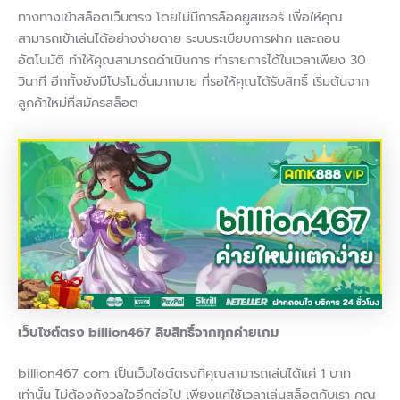
ทางทางเข้าสล็อตเว็บตรง โดยไม่มีการล็อคยูสเซอร์ เพื่อให้คุณ
สามารถเข้าเล่นได้อย่างง่ายดาย ระบบระเบียบการฝาก และถอน
อัตโนมัติ ทำให้คุณสามารถดำเนินการ ทำรายการได้ในเวลาเพียง 30
วินาที อีกทั้งยังมีโปรโมชั่นมากมาย ที่รอให้คุณได้รับสิทธิ์ เริ่มต้นจาก
ลูกค้าใหม่ที่สมัครสล็อต
เว็บไซต์ตรง billion467 ลิขสิทธิ์จากทุกค่ายเกม
billion467 com เป็นเว็บไซต์ตรงที่คุณสามารถเล่นได้แค่ 1 บาท
เท่านั้น ไม่ต้องกังวลใจอีกต่อไป เพียงแค่ใช้เวลาเล่นสล็อตกับเรา คุณ