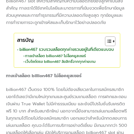
billion467 slot ให้ความสำคัญกับความปลอดภัยของลูกค้าเป็นสิ่ง
สำคัญ ทางเราได้ใช้เทคโนโลยีและมาตรการที่เข้มงวดเพื่อรักษาข้อมูล
ส่วนบุคคลและการทำธุรกรรมที่มีความปลอดภัยสูงสุด ทุกข้อมูลและ
การทำรายการจะถูกเข้ารหัสและเก็บรักษาไว้อย่างปลอดภัย
สารบัญ
billion467 รวบรวมสล็อตทุกค่ายรวมอยู่ในที่เดียวแบบจบ
ทางเข้าสล็อต billion467 ไม่ล็อคยูสเซอร์
เว็บไซต์ตรง billion467 ลิขสิทธิ์จากทุกค่ายเกม
ทางเข้าสล็อต billion467 ไม่ล็อคยูสเซอร์
billion467 เว็บตรง 100% โดยไม่ต้องเสียเวลาในการสมัครสมาชิก
บอกได้เลยว่ามีเกมใหม่ทุกเกมและศูนย์รวมเกมสล็อต การฝากและถอน
เงินผ่าน True Wallet ไม่มีค่าธรรมเนียม และยังมีโปรโมชั่นรับเครดิต
ฟรี 10 บาท สำหรับสมาชิกใหม่ นอกจากนี้ยังสามารถเล่นเกมสล็อตฟรี
ในทุกเกมได้โดยไม่ต้องสมัครสมาชิก บอกเลยว่าสำหรับนักทดสอบการ
เล่นเกมสล็อต คุณจะได้รับการบริการอย่างดีเยี่ยม มีเกมมากกว่า 500
เกมสล็อตให้เลือกเล่น เปิดให้บริการเกมสล็อต billion467 slot ผ่าน