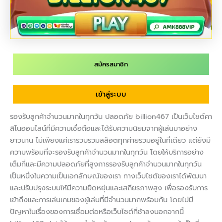
สมัครสมาชิก
เข้าสู่ระบบ
รองรับลูกค้าจำนวนมากในทุกวัน ปลอดภัย billion467 เป็นเว็บไซต์คา
สิโนออนไลน์ที่มีความเชื่อถือและได้รับความนิยมจากผู้เล่นมาอย่าง
ยาวนาน ไม่เพียงแค่เรารวบรวมสล็อตทุกค่ายรวมอยู่ในที่เดียว แต่ยังมี
ความพร้อมที่จะรองรับลูกค้าจำนวนมากในทุกวัน โดยให้บริการอย่าง
เต็มที่และมีความปลอดภัยที่สูงการรองรับลูกค้าจำนวนมากในทุกวัน
เป็นหนึ่งในความเป็นเอกลักษณ์ของเรา ทางเว็บไซต์ของเราได้พัฒนา
และปรับปรุงระบบให้มีความยืดหยุ่นและเสถียรภาพสูง เพื่อรองรับการ
เข้าถึงและการเล่นเกมของผู้เล่นที่มีจำนวนมากพร้อมกัน โดยไม่มี
ปัญหาในเรื่องของการเชื่อมต่อหรือเว็บไซต์ที่ช้าลงนอกจากนี้