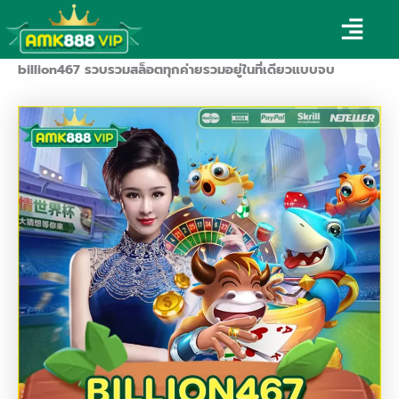
Skip
Menu
to
content
billion467 รวบรวมสล็อตทุกค่ายรวมอยู่ในที่เดียวแบบจบ