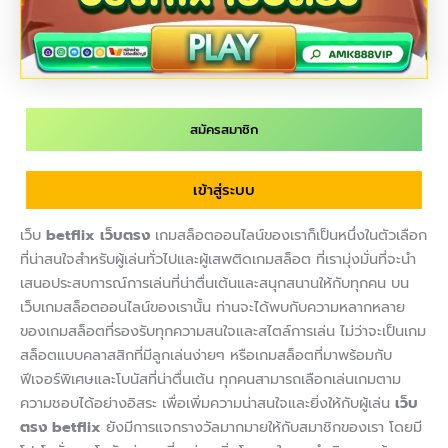
สมัครสมาชิก
เข้าสู่ระบบ
เว็บ
betflix เว็บตรง
เกมสล็อตออนไลน์ของเราก็เป็นหนึ่งในตัวเลือก
ที่น่าสนใจสำหรับผู้เล่นทั่วไปและผู้เสพติดเกมสล็อต ที่เรามุ่งมั่นที่จะนำ
เสนอประสบการณ์การเล่นที่น่าตื่นเต้นและสนุกสนานให้กับทุกคน บน
เว็บเกมสล็อตออนไลน์ของเรานั้น ท่านจะได้พบกับความหลากหลาย
ของเกมสล็อตที่รองรับทุกความสนใจและสไตล์การเล่น ไม่ว่าจะเป็นเกม
สล็อตแบบคลาสสิกที่มีลูกเล่นง่ายๆ หรือเกมสล็อตที่มาพร้อมกับ
ฟีเจอร์พิเศษและโบนัสที่น่าตื่นเต้น ทุกคนสามารถเลือกเล่นเกมตาม
ความชอบได้อย่างอิสระ เพื่อเพิ่มความน่าสนใจและยิ่งให้กับผู้เล่น
เว็บ
ตรง betflix
ยังมีการแจกรางวัลมากมายให้กับสมาชิกของเรา โดยมี