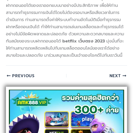
ฝากถอนออโต้ของเราออกแบบมาอย่างมีประสิทธิภาพ เพื่อให้ท่าน
สามารถทำธุรกรรมการเงินได้โดยไม่ต้องรอนานหรือเสียเวลาในการ
ดำเนินการ ท่านสามารถตั้งค่าให้ระบบทำงานอัตโนมัติเมื่อทำธุรกรรม
ฝากหรือถอนเงินได้ ทำให้ท่านสามารถเล่นเกมสล็อตและทำธุรกรรมได้
อย่างไม่มีข้อผิดพลาดและปลอดภัย ด้วยความสะดวกสบายและความ
ทันสมัยของระบบฝากถอนออโต้
betflix เว็บตรง 2023
มุ่งมั่นที่จะ
ให้ท่านสามารถเพลิดเพลินไปกับเกมสล็อตออนไลน์ของเราได้อย่าง
สบายใจและปลอดภัย มาร่วมสนุกและเป็นเจ้าของโชคดีไปกับเราวันนี้
PREVIOUS
NEXT