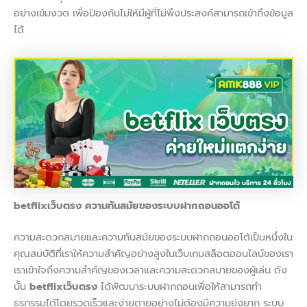
อย่างเข้มงวด เพื่อป้องกันไม่ให้มีผู้ที่ไม่พึงประสงค์สามารถเข้าถึงข้อมูล
ได้
betflixเว็บตรง ความทันสมัยของระบบฝากถอนออโต้
ความสะดวกสบายและความทันสมัยของระบบฝากถอนออโต้เป็นหนึ่งใน
คุณสมบัติที่เราให้ความสำคัญอย่างสูงในเว็บเกมสล็อตออนไลน์ของเรา
เราเข้าใจถึงความสำคัญของเวลาและความสะดวกสบายของผู้เล่น ดัง
นั้น
betflixเว็บตรง
ได้พัฒนาระบบฝากถอนเพื่อให้สามารถทำ
ธุรกรรมได้โดยรวดเร็วและง่ายดายอย่างไม่ต้องมีความยุ่งยาก ระบบ