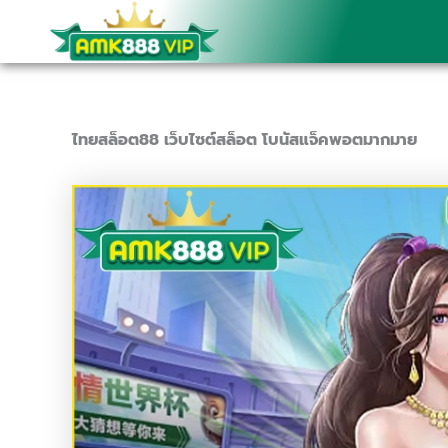
Skip
to
content
ไทยสล็อต88 เว็บไซต์สล็อต โบนัสแจ็คพอตมากมาย