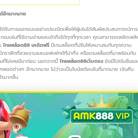
ได้อีกมากมาย
ได้รับการออกแบบอย่างประณีตเพื่อให้ผู้เล่นได้สัมผัสประสบการณ์การ
แกรมเล่นที่ใช้งานง่ายและเข้าถึงได้ทุกที่ทุกเวลา คุณสามารถเพลิดเพลิ
าร
ไทยสล็อต88 เคดิตฟรี
มีเกมสล็อตที่ปรับให้เหมาะสมกับทุกความ
มีกราฟิกที่สวยงามและเอฟเฟกต์ที่น่าทึ่ง หรือเกมสล็อตที่มาพร้อมกับ
่นที่ไม่เคยมีมาก่อน นอกจากนี้
ไทยสล็อต88เว็บตรง
ยังมีโปรโมชั่นแล
็คพอตต่างๆ อีกมากมาย ไม่ว่าจะเป็นโบนัสต้อนรับที่มากมาย เงินคืน
ไรมากขึ้น