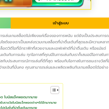
เข้าสู่ระบบ
ารเล่นเกมสล็อตไม่เพียงแค่เรื่องของการพนัน แต่ยังเป็นประสบการณ์
ว็บไซต์ของเราเป็นแหล่งรวมเกมสล็อตที่น่าตื่นเต้นที่สุดและมีความหลา
ตวิดีโอที่มีกราฟิกที่สวยงามและเอฟเฟกต์ที่น่าตื่นเต้น หรือแม้แต่
ื่นเต้นกับการเล่น ทุกโอกาสที่คุณมีในการเล่นกับเราก็เสมอมีโอกาสในก
มผัสกับประสบการณ์การเล่นที่ดีที่สุด พร้อมกับโอกาสในการชนะรางวัลที่ม
จ่ายเงินที่มั่นคง คุณสามารถเล่นและเพลิดเพลินกับเกมสล็อตได้อย่าง
็อต โบนัสแจ็คพอตมากมาย
นรับรางวัลโบนัสแจ็คพอตต่างๆได้อีกมากมาย
ปรโมชั่นที่น่าตื่นเต้นมากมาย