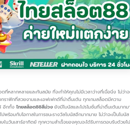
ที่หลากหลายและทันสมัย ที่จะทำให้คุณไม่มีเวลาว่างที่เบื่อนิ่ง ไม่ว่าจ
บกราฟิกที่สวยงามและเอฟเฟกต์ที่น่าตื่นเต้น ทุกเกมสล็อตมีความ
 อีกทั้ง
ไทยสล็อต88สีม่วง
ยังมีโบนัสและโปรโมชั่นที่น่าตื่นเต้นมากม
ปพร้อมกับโอกาสในการชนะรางวัลโบนัสอีกมากมาย ไม่ว่าจะเป็นโบนัส
พิเศษในวันเสาร์อาทิตย์ ทุกความสำเร็จของคุณจะได้รับการตอบรับด้วยโ