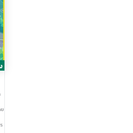
ะ
าย
ปร