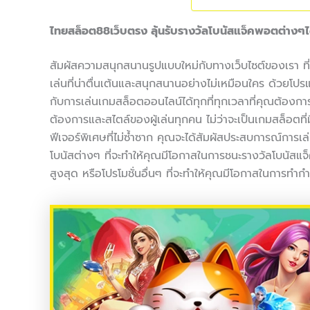
ไทยสล็อต88เว็บตรง ลุ้นรับรางวัลโบนัสแจ็คพอตต่างๆ
สัมผัสความสนุกสนานรูปแบบใหม่กับทางเว็บไซต์ของเรา ที่
เล่นที่น่าตื่นเต้นและสนุกสนานอย่างไม่เหมือนใคร ด้วยโปร
กับการเล่นเกมสล็อตออนไลน์ได้ทุกที่ทุกเวลาที่คุณต้องก
ต้องการและสไตล์ของผู้เล่นทุกคน ไม่ว่าจะเป็นเกมสล็อตที่
ฟีเจอร์พิเศษที่ไม่ซ้ำซาก คุณจะได้สัมผัสประสบการณ์การเล
โบนัสต่างๆ ที่จะทำให้คุณมีโอกาสในการชนะรางวัลโบนัสแจ
สูงสุด หรือโปรโมชั่นอื่นๆ ที่จะทำให้คุณมีโอกาสในการทำกำ