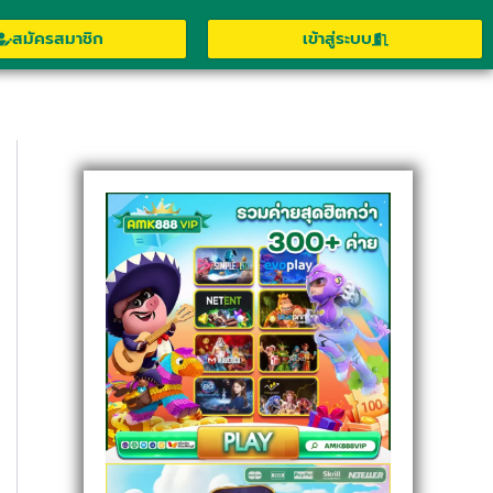
สมัครสมาชิก
เข้าสู่ระบบ