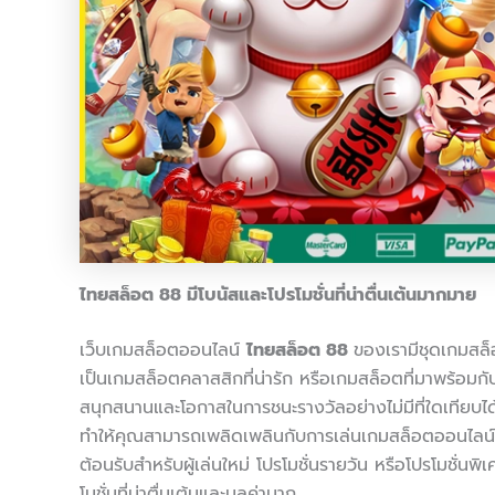
ไทยสล็อต 88 มีโบนัสและโปรโมชั่นที่น่าตื่นเต้นมากมาย
เว็บเกมสล็อตออนไลน์
ไทยสล็อต 88
ของเรามีชุดเกมสล็อต
เป็นเกมสล็อตคลาสสิกที่น่ารัก หรือเกมสล็อตที่มาพร้อมกั
สนุกสนานและโอกาสในการชนะรางวัลอย่างไม่มีที่ใดเทียบได้
ทำให้คุณสามารถเพลิดเพลินกับการเล่นเกมสล็อตออนไลน์ไ
ต้อนรับสำหรับผู้เล่นใหม่ โปรโมชั่นรายวัน หรือโปรโมชั่น
โมชั่นที่น่าตื่นเต้นและมูลค่ามาก