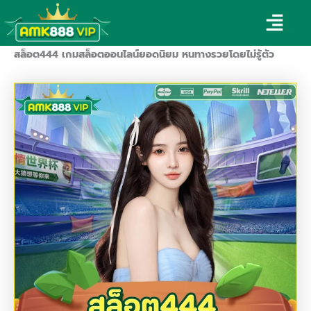
Skip
Menu
to
content
สล็อต444 เกมสล็อตออนไลน์ยอดนิยม หนทางรวยโดยไม่รู้ตัว