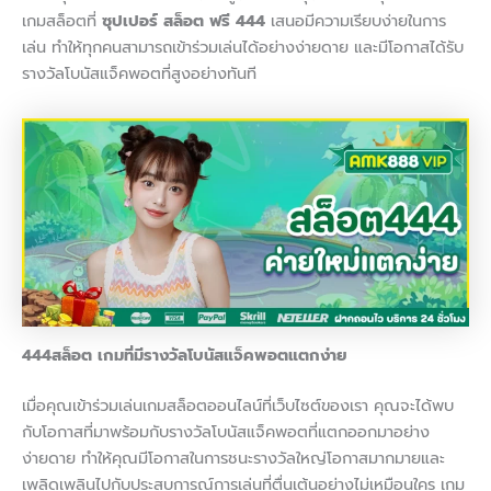
เกมสล็อตที่
ซุปเปอร์ สล็อต ฟรี 444
เสนอมีความเรียบง่ายในการ
เล่น ทำให้ทุกคนสามารถเข้าร่วมเล่นได้อย่างง่ายดาย และมีโอกาสได้รับ
รางวัลโบนัสแจ็คพอตที่สูงอย่างทันที
444สล็อต เกมที่มีรางวัลโบนัสแจ็คพอตแตกง่าย
เมื่อคุณเข้าร่วมเล่นเกมสล็อตออนไลน์ที่เว็บไซต์ของเรา คุณจะได้พบ
กับโอกาสที่มาพร้อมกับรางวัลโบนัสแจ็คพอตที่แตกออกมาอย่าง
ง่ายดาย ทำให้คุณมีโอกาสในการชนะรางวัลใหญ่โอกาสมากมายและ
เพลิดเพลินไปกับประสบการณ์การเล่นที่ตื่นเต้นอย่างไม่เหมือนใคร เกม