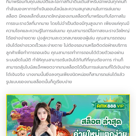
ที่มาพร้อมกับคุณสมบัติและโอกาสที่น่าตื่นเต้นสำหรับนักพนันทุกคนที่
กำลังมองหาการทำเงินออนไลน์และความสนุกสนานในการเล่นเกม
สล็อต มีคอลเล็กชั่นขนาดใหญ่ของเกมสล็อตที่มาพร้อมกับโอกาสใน
การชนะรางวัลที่มากมาย โดยไม่จำเป็นต้องมีทุนสูงมาก เพียงแค่คุณมี
ความโชคและความรู้ในการเล่นเกม คุณสามารถมีโอกาสชนะรางวัลใหญ่
ได้อย่างง่ายดาย มุ่งสู่ความสะดวกสบายของผู้เล่น คุณสามารถถอน
เงินได้อย่างรวดเร็วและง่ายดาย ไม่ต้องรอนานหรือติดต่อฝ่ายบริการ
ลูกค้าเพื่อทำการถอนเงิน คุณสามารถทำการถอนได้ด้วยตัวเองผ่าน
ระบบอัตโนมัติ ทำให้คุณสามารถรับเงินได้ทันทีที่คุณต้องการ ท่านก็
สามารถลุ้นโบนัสแจ็คพอตจากเกมสล็อตได้เป็นการเล่นเกมที่ได้เงินง่าย
ได้เงินจริง บางเกมนั้นยิ่งลงทุนเพียงนิดหน่อยก็สามารถเล่นได้แล้ว
รูปแบบของเกมสล็อตนั้นก็ดูเรียบง่าย