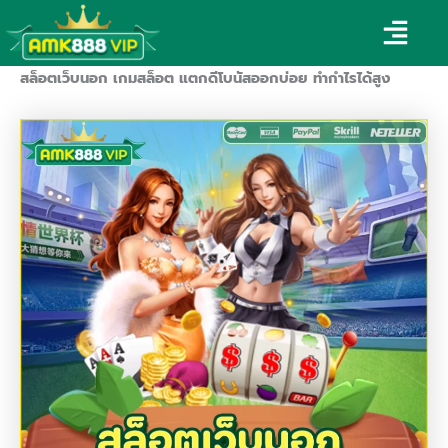
Skip
Menu
to
content
สล็อตเว็บนอก เกมสล็อต แตกดีโบนัสออกบ่อย ทำกำไรได้สูง