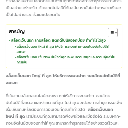
ตรวจสอบความปลอดภัยและความถูกต้องของการทำธุรกรรมทางการ
เงินอย่างเคร่งครัด ด้วยเทคโนโลยีที่ทันสมัย เรามั่นใจว่าการจ่ายเงินจะ
เป็นไปอย่างรวดเร็วและปลอดภัย
สารบัญ
สล็อตเว็บนอก เกมสล็อต แตกดีโบนัสออกบ่อย ทำกำไรได้สูง
สล็อตเว็บนอก ใหญ่ ที่ สุด ให้บริการระบบฝาก-ถอนโดยอัตโนมัติที่
สะดวก
สล็อตเว็บนอก เว็บตรง มั่นใจว่าคุณจะพบความสนุกและความคุ้มค่าใน
การเล่น
สล็อตเว็บนอก ใหญ่ ที่ สุด ให้บริการระบบฝาก-ถอนโดยอัตโนมัติที่
สะดวก
ที่เว็บเกมสล็อตออนไลน์ของเรา เราให้บริการระบบฝาก-ถอนโดย
อัตโนมัติที่สะดวกและง่ายดายที่สุด ไม่ว่าคุณจะต้องการทำธุรกรรมเพื่อ
เริ่มเล่นเกมหรือต้องการถอนเงินที่คุณทำกำไรได้
สล็อตเว็บนอก
ใหญ่ ที่ สุด
เรามีระบบที่คุณสามารถพึงพอใจและเชื่อถือได้ ระบบฝาก-
ถอนอัตโนมัติของเราทำให้คุณสามารถทำธุรกรรมได้อย่างรวดเร็วและ