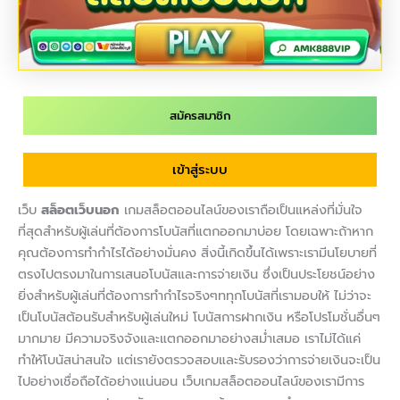
สมัครสมาชิก
เข้าสู่ระบบ
เว็บ
สล็อตเว็บนอก
เกมสล็อตออนไลน์ของเราถือเป็นแหล่งที่มั่นใจ
ที่สุดสำหรับผู้เล่นที่ต้องการโบนัสที่แตกออกมาบ่อย โดยเฉพาะถ้าหาก
คุณต้องการทำกำไรได้อย่างมั่นคง สิ่งนี้เกิดขึ้นได้เพราะเรามีนโยบายที่
ตรงไปตรงมาในการเสนอโบนัสและการจ่ายเงิน ซึ่งเป็นประโยชน์อย่าง
ยิ่งสำหรับผู้เล่นที่ต้องการทำกำไรจริงๆททุกโบนัสที่เรามอบให้ ไม่ว่าจะ
เป็นโบนัสต้อนรับสำหรับผู้เล่นใหม่ โบนัสการฝากเงิน หรือโปรโมชั่นอื่นๆ
มากมาย มีความจริงจังและแตกออกมาอย่างสม่ำเสมอ เราไม่ได้แค่
ทำให้โบนัสน่าสนใจ แต่เรายังตรวจสอบและรับรองว่าการจ่ายเงินจะเป็น
ไปอย่างเชื่อถือได้อย่างแน่นอน เว็บเกมสล็อตออนไลน์ของเรามีการ